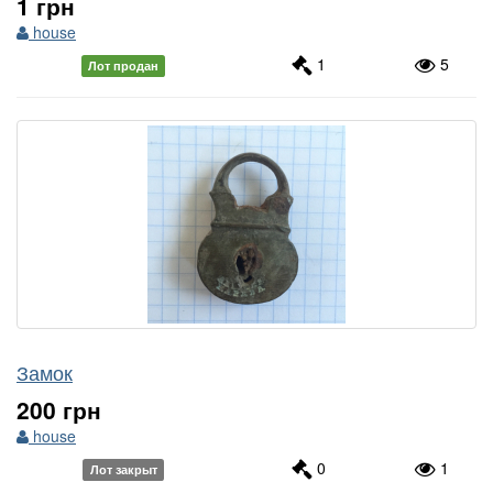
1 грн
house
1
5
Лот продан
Замок
200 грн
house
0
1
Лот закрыт