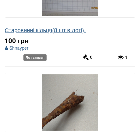
Старовинні кільця(8 шт в лоті).
100 грн
Shnayper
0
1
Лот закрыт