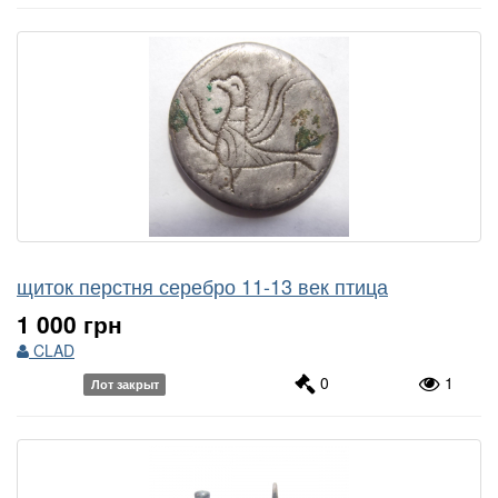
щиток перстня серебро 11-13 век птица
1 000 грн
CLAD
0
1
Лот закрыт