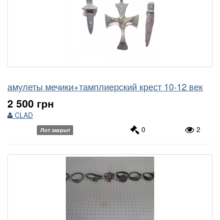
амулеты мечики+тамплиерский крест 10-12 век
2 500 грн
CLAD
0
2
Лот закрыт