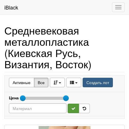
iBlack
Toggl
navig
Средневековая
металлопластика
(Киевская Русь,
Византия, Восток)
Активные
Все
Создать лот
Цена