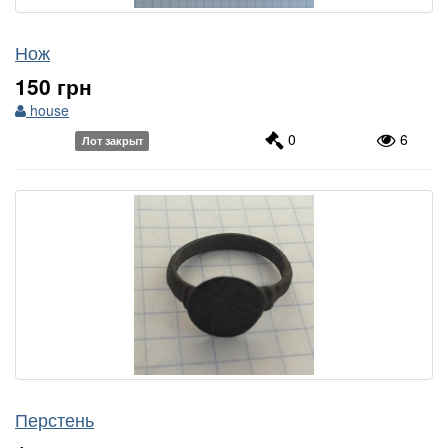
Нож
150 грн
house
0
6
Лот закрыт
Перстень