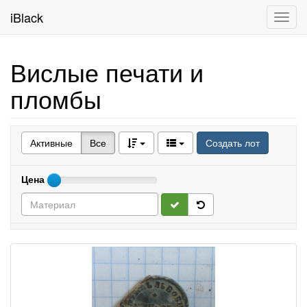
iBlack
Toggl
navig
Вислые печати и
пломбы
Активные
Все
Создать лот
Цена