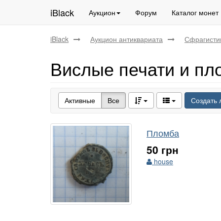
iBlack
Аукцион
Форум
Каталог монет
iBlack
Аукцион антиквариата
Сфрагисти
Вислые печати и п
Активные
Все
Создать 
Пломба
50 грн
house