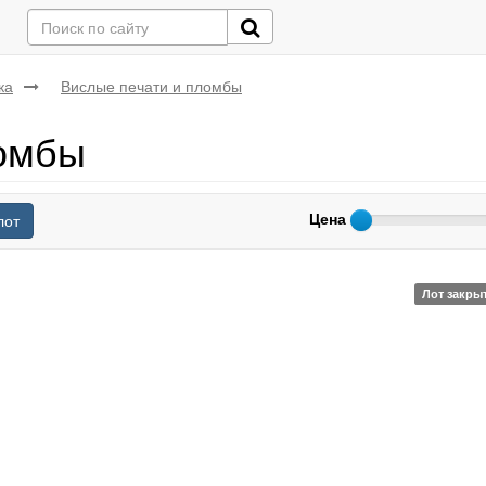
ка
Вислые печати и пломбы
ломбы
Цена
лот
Лот закры