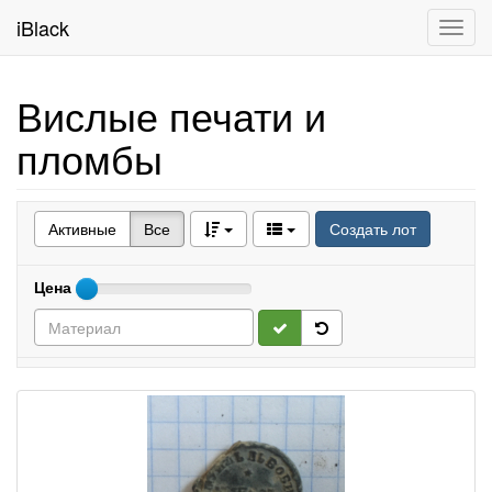
iBlack
Toggl
navig
Вислые печати и
пломбы
Активные
Все
Создать лот
Цена